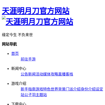
天涯明月刀官方网站
缘定今生 不负来世
网站导航
首页
前往手游
新闻中心
公告
新闻
活动
媒体
攻略
直播
客栈
游戏介绍
新手指南
游戏特色
世界背景
门派介绍
身份介绍
设定
站
公子羽主题站
下载中心