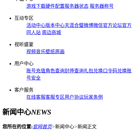
游戏下载
硬件配置
服务器状态
服务器称号
互动专区
活动中心
版本中心
天涯合璧
微博微信
官方论坛
官方
同人站
周边商城
视听盛宴
视频
音乐
壁纸
原画
用户中心
账号充值
角色查询
封停查询
礼包兑换
口令码兑换
账
号安全
客户服务
在线客服
客服专区
用户协议
玩家条例
新闻中心
NEWS
您所在的位置:
官网首页
>
新闻中心
>
新闻正文