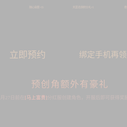
随心染匣×15
天涯名侠积分礼×1
奇
立即预约
绑定手机再领
预创角额外有豪礼
2月27日前在
[马上富贵]
分红服创建角色，开服后即可获得奖