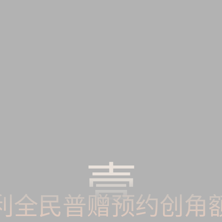
壹
利全民普赠预约创角