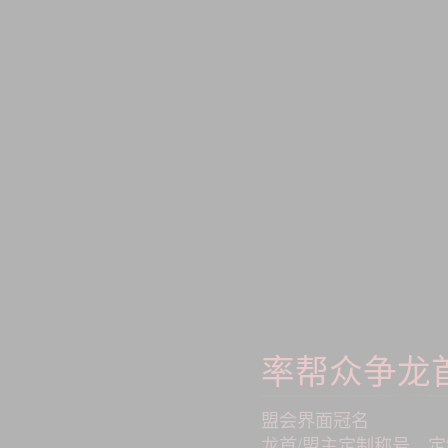
率帮众争龙
盟会界面冠名
龙首/盟主定制称号、定