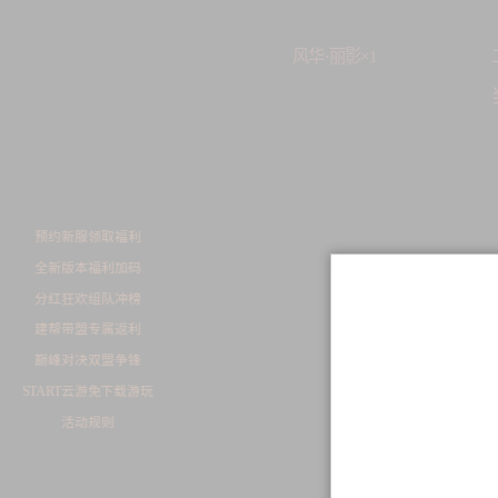
风华·丽影×1
预约新服领取福利
全新版本福利加码
分红狂欢组队冲榜
建帮带盟专属返利
巅峰对决双盟争锋
START云游免下载游玩
活动规则
全民