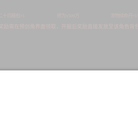
二十四格包×1
修为x500万
宠物续命丹×1
奖励需在预创角界面领取，开服后奖励直接发放至该角色背
贰
分红狂欢 巅峰对决豪