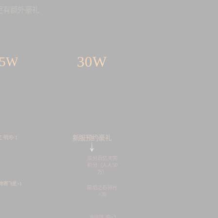
更有额外豪礼
30W
25W
新服预约豪礼
·明河×1
瓜分百亿天赏
积分（人人50
万）
命寄飞星×1
陨焰之石碎片
×30
冶玲珑·焰×3