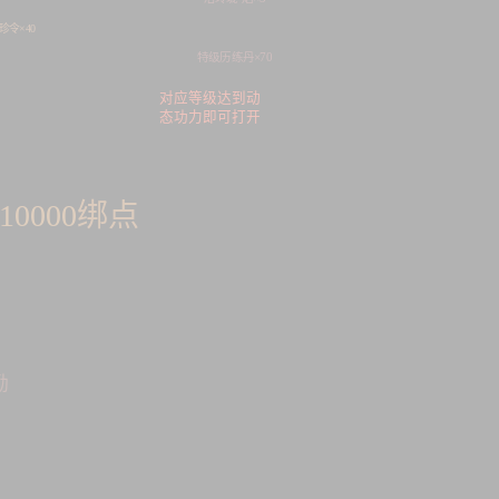
珍令×40
特级历练丹×70
对应等级达到动
态功力即可打开
10000
绑点
励