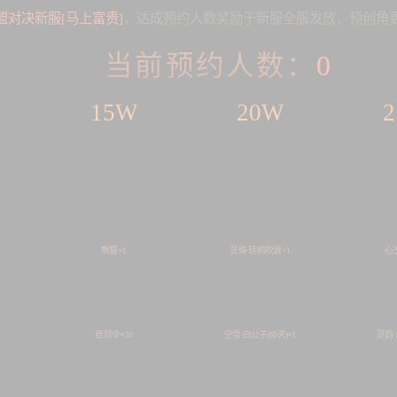
盟对决新服[马上富贵]
，达成预约人数奖励于新服全服发放，预创角
当前预约人数：
0
15W
20W
熊猫×1
灵殊·轻鸥吹浪×1
心王
奇珍令×20
空雪·白公子(60天)×1
灵韵·