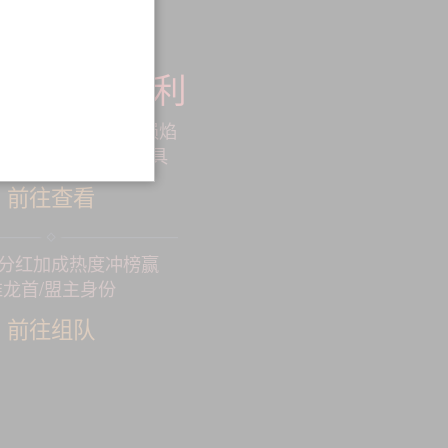
商店海量福利
可兑换天赏积分、陨焰
孔雀翎等海量珍稀道具
前往查看
分红加成热度冲榜赢
准龙首/盟主身份
前往组队