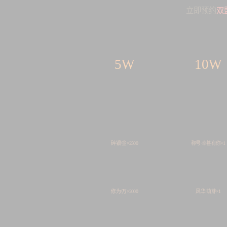
立即预约
双
5W
10W
碎银/金×2500
称号·幸甚有你×1
修为/万×2000
风华·萌芽×1