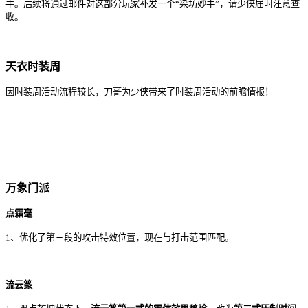
手。后续将通过邮件对这部分玩家补发一个“染坊妙手”，请少侠届时注意查
收。
天衣
时装周
因
时装周
活动
流程
较长
，
刀哥
为
少侠
带来了
时装周
活动
的
前瞻
情报
！
万象门派
点霜毫
1、优化了第三段的攻击特效位置，现在与打击范围匹配。
流云篆