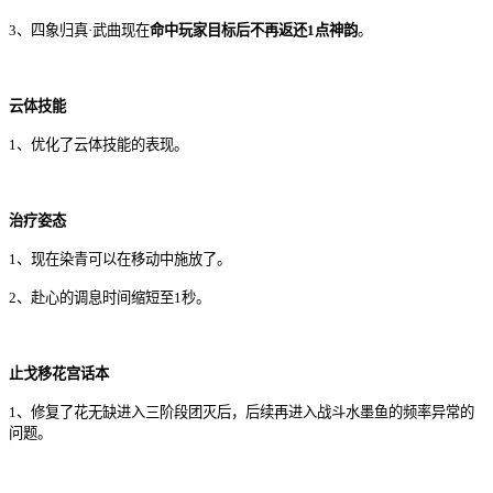
3、四象归真·武曲现在
命中玩家目标后不再返还1点神韵
。
云体技能
1、优化了云体技能的表现。
治疗姿态
1
、
现在
染青
可以
在
移动中
施放
了
。
2
、
赴心
的
调息
时间
缩短
至
1
秒
。
止戈
移花宫
话本
1
、
修复了
花无缺
进入
三阶段
团灭
后
，
后续
再
进入
战斗
水墨
鱼
的
频率
异常
的
问题
。