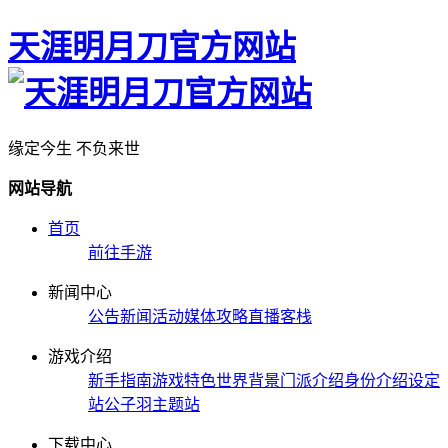
天涯明月刀官方网站
缘定今生 不负来世
网站导航
首页
前往手游
新闻中心
公告
新闻
活动
媒体
攻略
直播
客栈
游戏介绍
新手指南
游戏特色
世界背景
门派介绍
身份介绍
设定
站
公子羽主题站
下载中心