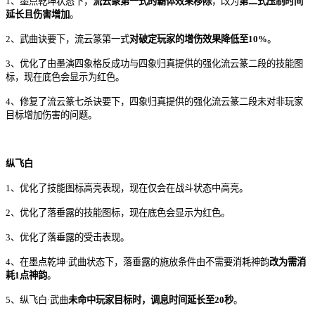
1、墨点乾坤状态下，
流云篆第一式的霸体效果移除
，改为
第二式压制时间
延长且伤害增加
。
2、武曲诀要下，流云篆第一式
对破定玩家的增伤效果降低至10%
。
3、优化了由墨演四象格反成功与四象归真提供的强化流云篆二段的技能图
标，现在底色会显示为红色。
4、修复了流云篆七杀诀要下，四象归真提供的强化流云篆二段未对非玩家
目标增加伤害的问题。
纵飞白
1、优化了技能图标高亮表现，现在仅会在战斗状态中高亮。
2、优化了落垂露的技能图标，现在底色会显示为红色。
3、优化了落垂露的受击表现。
4、在墨点乾坤·武曲状态下，落垂露的施放条件由不需要消耗神韵
改为需消
耗1点神韵
。
5、纵飞白·武曲
未命中玩家目标时，调息时间延长至20秒
。