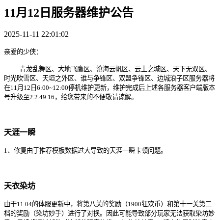
11月12日服务器维护公告
2025-11-11 22:01:02
亲爱的少侠：
青龙乱舞区、大地飞鹰区、沧海云帆区、云上之城区、天下无双区、
时光吹雪区、天垣之外区、谁与争锋区、双盟争锋区、边城浪子区服务器将
在11月
1
2
日6:00~12:00停机维护更新，维护完成后上述各服务器客户端版本
号升级至2.2.4
9
.16
，给您带来的不便敬请谅解。
天涯一瞬
1
、
修复由于推荐模板数据过大导致的天涯一瞬卡顿问题
。
天衣染坊
由于11.04的体服更新中，将第八关的奖励（1900狂欢币）和第十一关第二
档的奖励（染坊妙手）进行了对换。因此可能导致部分玩家无法获取染坊妙