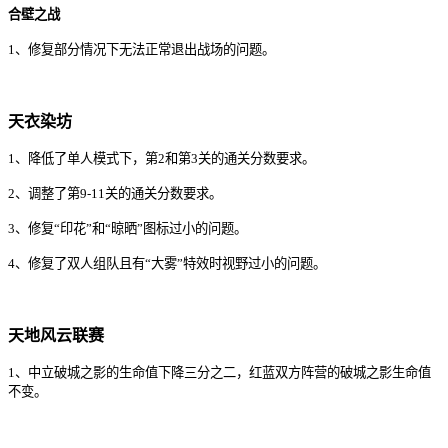
合壁之战
1
、
修复部分情况下无法正常退出战场的问题。
天衣
染坊
1
、
降低了
单人
模式
下
，
第
2
和
第
3
关
的
通关
分数
要求
。
2
、
调整了
第
9
-
1
1
关
的
通关
分数
要求
。
3
、修复
“
印花
”
和
“
晾晒
”
图标
过小
的
问题
。
4
、
修复了
双人
组队
且有
“
大雾
”
特效
时
视野
过
小
的
问题
。
天地风云联赛
1
、
中立
破城之影
的
生命值
下降
三分之二
，
红蓝
双方
阵营
的
破城之影
生命值
不变
。