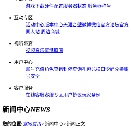
游戏下载
硬件配置
服务器状态
服务器称号
互动专区
活动中心
版本中心
天涯合璧
微博微信
官方论坛
官方
同人站
周边商城
视听盛宴
视频
音乐
壁纸
原画
用户中心
账号充值
角色查询
封停查询
礼包兑换
口令码兑换
账
号安全
客户服务
在线客服
客服专区
用户协议
玩家条例
新闻中心
NEWS
您的位置:
官网首页
>
新闻中心
>
新闻正文