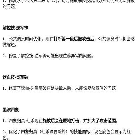
1、修复永字八法第二段击飞时，对方施放解控
技后部分招式仍然无法施放
的问题。
解控技·逆军锋
1、公共调息时间优化，现在
打断第一段后撤攻击
后，公共调息时间将会略
微缩短。
2、修复了解控技·逆军锋可能出现位移异常的问题。
饮血技·贯军破
1
、
修复了
饮血技·贯军破
在
处决
敌人
后
，
未能
恢复
杀意值
的
问题
。
墨演四象
1、四象归真·七杀现在
施放后会在原地打击
，并
扩大了攻击范围
。
2、优化了四象归真（七杀诀要除外）的技能图标，现在底色会显示为红
色。