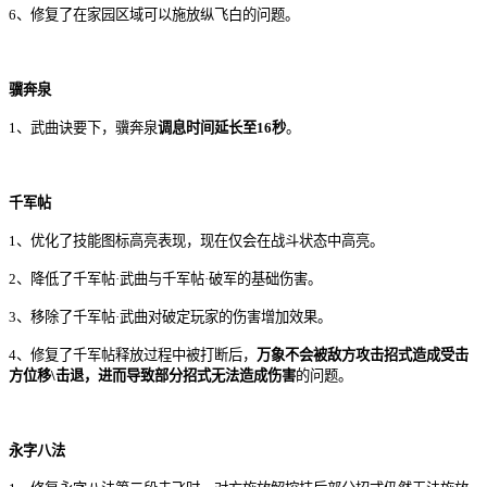
6
、
修复
了
在
家园区域
可以
施放
纵飞白
的问题
。
骥奔泉
1、武曲诀要下，骥奔泉
调息时间延长至16秒
。
千军帖
1、优化了技能图标高亮表现，现在仅会在战斗状态中高亮。
2、降低了千军帖
·
武曲
与
千军帖
·
破军
的基础伤害。
3、移除了千军帖·武曲对破定玩家的伤害增加效果。
4、修复了千军帖释放过程中被打断后，
万象不会被敌方攻击招式造成受击
方位移\击退，进而导致部分招式无法造成伤害
的问题。
永字八法