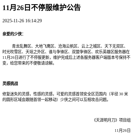
11月26日不停服维护公告
2025-11-26 16:14:29
亲爱的少侠：
青龙乱舞区、大地飞鹰区、沧海云帆区、云上之城区、天下无双区、
时光吹雪区、天垣之外区、谁与争锋区、双盟争锋区、欢乐英雄区服务器在
11月
2
6
日进行了不停服更新，维护完成后上述各服务器客户端版本号
保持不
变
，给您带来的不便敬请谅解。
灵感挑战
修复迷失的灵感，性感的灵感，可爱的灵感首领安全区范围内（半径 30 米
的圆形区域会跟随首领一起移动）少侠之间可以互相攻击问题。
《天涯明月刀》项目组
11月
2
6
日