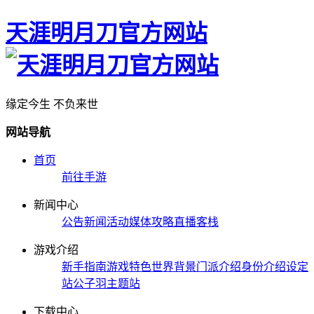
天涯明月刀官方网站
缘定今生 不负来世
网站导航
首页
前往手游
新闻中心
公告
新闻
活动
媒体
攻略
直播
客栈
游戏介绍
新手指南
游戏特色
世界背景
门派介绍
身份介绍
设定
站
公子羽主题站
下载中心