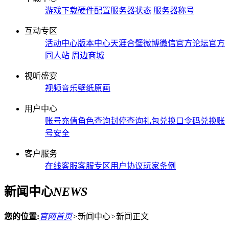
游戏下载
硬件配置
服务器状态
服务器称号
互动专区
活动中心
版本中心
天涯合璧
微博微信
官方论坛
官方
同人站
周边商城
视听盛宴
视频
音乐
壁纸
原画
用户中心
账号充值
角色查询
封停查询
礼包兑换
口令码兑换
账
号安全
客户服务
在线客服
客服专区
用户协议
玩家条例
新闻中心
NEWS
您的位置:
官网首页
>
新闻中心
>
新闻正文