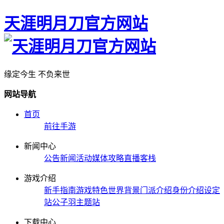
天涯明月刀官方网站
缘定今生 不负来世
网站导航
首页
前往手游
新闻中心
公告
新闻
活动
媒体
攻略
直播
客栈
游戏介绍
新手指南
游戏特色
世界背景
门派介绍
身份介绍
设定
站
公子羽主题站
下载中心