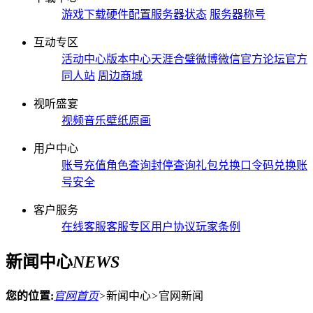
游戏下载
硬件配置
服务器状态
服务器称号
互动专区
活动中心
版本中心
天涯合璧
微博微信
官方论坛
官方
同人站
周边商城
视听盛宴
视频
音乐
壁纸
原画
用户中心
账号充值
角色查询
封停查询
礼包兑换
口令码兑换
账
号安全
客户服务
在线客服
客服专区
用户协议
玩家条例
新闻中心
NEWS
您的位置:
官网首页
>
新闻中心
>
官网新闻