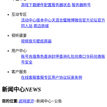
游戏下载
硬件配置
服务器状态
服务器称号
互动专区
活动中心
版本中心
天涯合璧
微博微信
官方论坛
官方
同人站
周边商城
视听盛宴
视频
音乐
壁纸
原画
用户中心
账号充值
角色查询
封停查询
礼包兑换
口令码兑换
账
号安全
客户服务
在线客服
客服专区
用户协议
玩家条例
新闻中心
NEWS
您的位置:
官网首页
>
新闻中心
>
公告