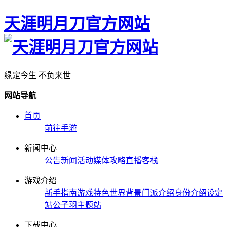
天涯明月刀官方网站
缘定今生 不负来世
网站导航
首页
前往手游
新闻中心
公告
新闻
活动
媒体
攻略
直播
客栈
游戏介绍
新手指南
游戏特色
世界背景
门派介绍
身份介绍
设定
站
公子羽主题站
下载中心